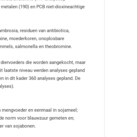
e metalen (190) en PCB niet-dioxineachtige
mbrosia, residuen van antibiotica,
mine, moederkoren, onoplosbare
immels, salmonella en theobromine.
n diervoeders die worden aangekocht, maar
t laatste niveau werden analyses gepland
n in dit kader 360 analyses gepland. De
lyses).
n mengvoeder en eenmaal in sojameel;
n de norm voor blauwzuur gemeten en;
er van sojabonen.