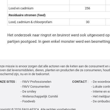
Lood en cadmium
256
Residuaire stromen (feed)
Lood, cadmium & chloorprofam
30
Het onderzoek naar ringrot en bruinrot werd ook uitgevoerd o
partijen pootgoed. In geen enkel monster werd een besmetting
nze missie is ervoor zorgen dat alle actoren van de keten aan de consument en 
even dat levensmiddelen, dieren, planten en producten die ze consumeren, houde
eschermd zijn, nu en in de toekomst.
NZE SITES
:
-
FAVV Professionelen
CONTACT
:
-
De woordvo
-
FAVV Consumenten
-
Lokale cont
-
De smiley
-
Interne en e
-
Wetenschappelijk Comité
-
Het meldpun
-
Foodweb
-
De ombudsdi
opyright ©
2026 FAVV-AFSCA. Alle rechten voorbehouden.