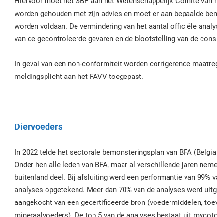
Hiervoor moet het SBP aan het Wetenschappelijk Comité van 
worden gehouden met zijn advies en moet er aan bepaalde be
worden voldaan. De vermindering van het aantal officiële analys
van de gecontroleerde gevaren en de blootstelling van de con
In geval van een non-conformiteit worden corrigerende maatre
meldingsplicht aan het FAVV toegepast.
Diervoeders
In 2022 telde het sectorale bemonsteringsplan van BFA (Belgi
Onder hen alle leden van BFA, maar al verschillende jaren neme
buitenland deel. Bij afsluiting werd een performantie van 99% 
analyses opgetekend. Meer dan 70% van de analyses werd uitg
aangekocht van een gecertificeerde bron (voedermiddelen, to
mineraalvoeders). De top 5 van de analyses bestaat uit mycoto