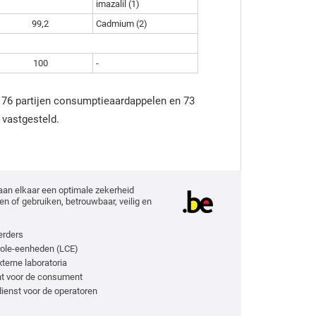
imazalil (1)
99,2
Cadmium (2)
100
-
p 76 partijen consumptieaardappelen en 73
 vastgesteld.
aan elkaar een optimale zekerheid
n of gebruiken, betrouwbaar, veilig en
erders
role-eenheden (LCE)
xterne laboratoria
t voor de consument
enst voor de operatoren