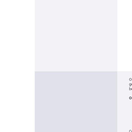
O
g
b
O
C