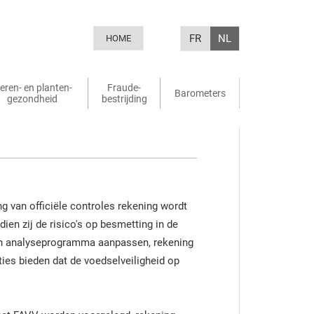
FR
NL
HOME
ieren- en planten-
Fraude-
Barometers
gezondheid
bestrijding
ng van officiële controles rekening wordt
en zij de risico's op besmetting in de
ijn analyseprogramma aanpassen, rekening
es bieden dat de voedselveiligheid op