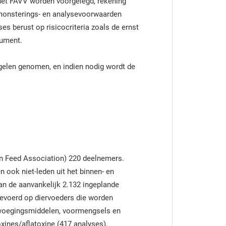
het FAVV worden voorgelegd, rekening
monsterings- en analysevoorwaarden
es berust op risicocriteria zoals de ernst
sument.
gelen genomen, en indien nodig wordt de
an Feed Association) 220 deelnemers.
n ook niet-leden uit het binnen- en
van de aanvankelijk 2.132 ingeplande
evoerd op diervoeders die worden
evoegingsmiddelen, voormengsels en
xines/aflatoxine (417 analyses),