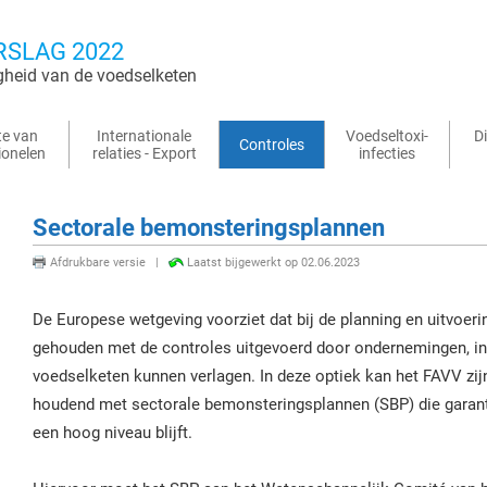
RSLAG 2022
gheid van de voedselketen
te van
Internationale
Voedseltoxi-
D
Controles
ionelen
relaties - Export
infecties
Sectorale bemonsteringsplannen
Afdrukbare versie
|
Laatst bijgewerkt op
02.06.2023
De Europese wetgeving voorziet dat bij de planning en uitvoeri
gehouden met de controles uitgevoerd door ondernemingen, indi
voedselketen kunnen verlagen. In deze optiek kan het FAVV z
houdend met sectorale bemonsteringsplannen (SBP) die garanti
een hoog niveau blijft.