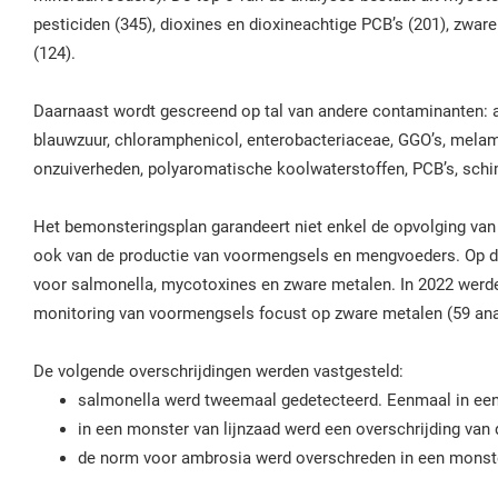
pesticiden (345), dioxines en dioxineachtige PCB’s (201), zwar
(124).
Daarnaast wordt gescreend op tal van andere contaminanten: a
blauwzuur, chloramphenicol, enterobacteriaceae, GGO’s, mela
onzuiverheden, polyaromatische koolwaterstoffen, PCB’s, sch
Het bemonsteringsplan garandeert niet enkel de opvolging va
ook van de productie van voormengsels en mengvoeders. Op di
voor salmonella, mycotoxines en zware metalen. In 2022 werde
monitoring van voormengsels focust op zware metalen (59 ana
De volgende overschrijdingen werden vastgesteld:
salmonella werd tweemaal gedetecteerd. Eenmaal in ee
in een monster van lijnzaad werd een overschrijding va
de norm voor ambrosia werd overschreden in een monst